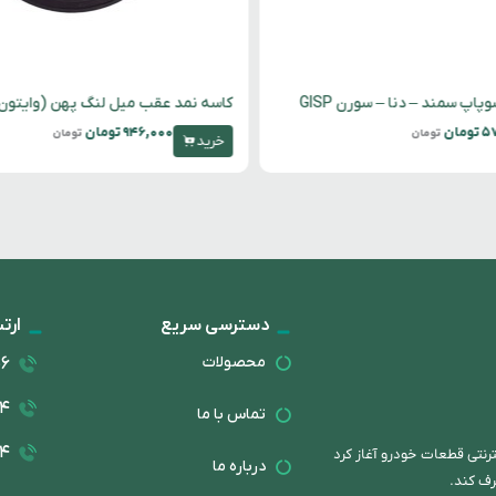
دنا – سورن GISP
کاسه نمد عقب میل لنگ پهن (وایتون) ۴۰۵ GISP
۹۴۶,۰۰۰
تومان
مان
تومان
خرید
دسترسی سریع
ارتب
محصولات
۰۶
۱۴
تماس با ما
۱۴
 اینترنتی قطعات خودرو آغاز کرد
درباره ما
رف کند.