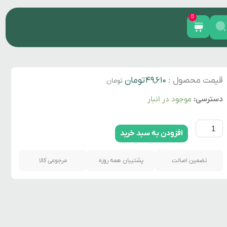
0
سبد
خرید
قیمت محصول :
۴۹,۶۱۰
تومان
تومان
پلنجر405
دسترسی:
موجود در انبار
GISP
عدد
افزودن به سبد خرید
تضمین اصالت
پشتیبان همه روزه
مرجوعی کالا