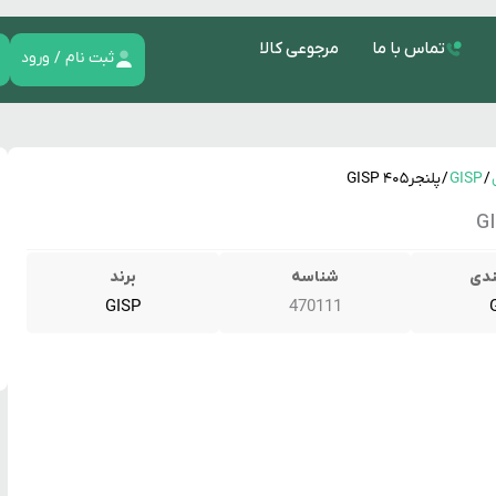
تماس با ما
مرجوعی کالا
ثبت نام / ورود
/
GISP
/ پلنجر۴۰۵ GISP
ندی
شناسه
برند
GISP
470111